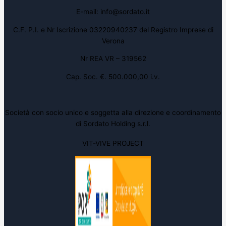
E-mail: info@sordato.it
C.F. P.I. e Nr Iscrizione 03220940237 del Registro Imprese di
Verona
Nr REA VR – 319562
Cap. Soc. €. 500.000,00 i.v.
Società con socio unico e soggetta alla direzione e coordinamento
di Sordato Holding s.r.l.
VIT-VIVE PROJECT