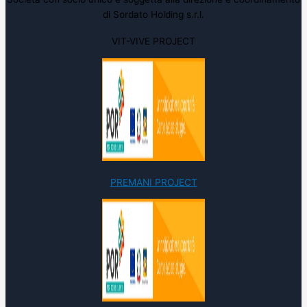
di Sordato Holding s.r.l.
VIT-VIVE PROJECT
PREMANI PROJECT