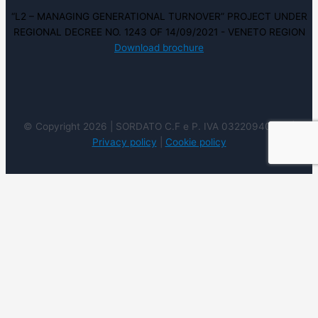
“L2 – MANAGING GENERATIONAL TURNOVER” PROJECT UNDER
REGIONAL DECREE NO. 1243 OF 14/09/2021 - VENETO REGION
Download brochure
© Copyright 2026 | SORDATO C.F e P. IVA 03220940237 |
Privacy policy
|
Cookie policy
Utilizziamo i cookie sul nostro sito Web per offrirti
l'esperienza più pertinente ricordando le tue preferenze e
ripetendo le visite. Cliccando su "Accetta", acconsenti
all'uso di tutti i cookie. Tuttavia è possibile visitare le
Impostazioni dei cookie per fornire un consenso
controllato.
Accetto
Cookie settings
Rifiuto
Leggi