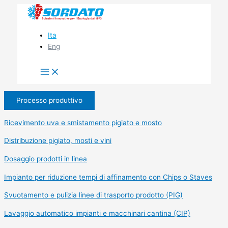
Vai
al
contenuto
Ita
Eng
Processo produttivo
Ricevimento uva e smistamento pigiato e mosto
Distribuzione pigiato, mosti e vini
Dosaggio prodotti in linea
Impianto per riduzione tempi di affinamento con Chips o Staves
Svuotamento e pulizia linee di trasporto prodotto (PIG)
Lavaggio automatico impianti e macchinari cantina (CIP)