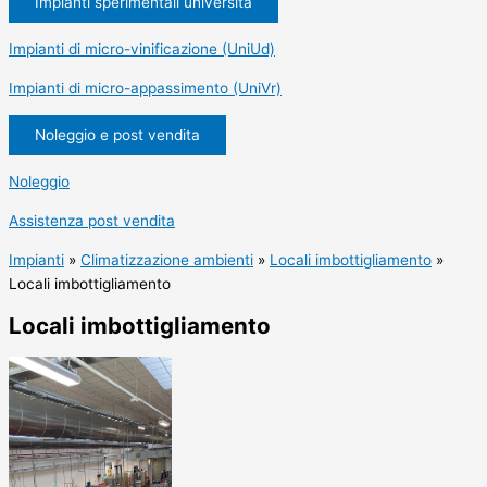
Impianti sperimentali università
Impianti di micro-vinificazione (UniUd)
Impianti di micro-appassimento (UniVr)
Noleggio e post vendita
Noleggio
Assistenza post vendita
Impianti
»
Climatizzazione ambienti
»
Locali imbottigliamento
»
Locali imbottigliamento
Locali imbottigliamento