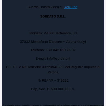
Guarda i nostri video su
YouTube
SORDATO S.R.L.
Indirizzo: Via XX Settembre, 33
37032 Monteforte D’alpone – Verona (Italy)
Telefono: +39 045 610 26 37
E-mail: info@sordato.it
C.F. P.I. e Nr Iscrizione 03220940237 del Registro Imprese di
Verona
Nr REA VR – 319562
Cap. Soc. €. 500.000,00 i.v.
Società con socio unico e soggetta alla direzione e coordinamento