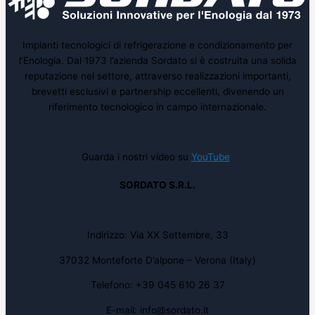
Impianti tecnologici di refrigerazione e condizionamento per
l’Enologia. Dal 1973 l’azienda Sordato si è costruita una solida
reputazione nel settore, attraverso realizzazioni importanti,
brevetti esclusivi e partnership eccellenti, divenendo un
riferimento tecnologico in campo internazionale.
Guarda i nostri video su
YouTube
SORDATO S.R.L.
Indirizzo: Via XX Settembre, 33
37032 Monteforte D’alpone – Verona (Italy)
Telefono: +39 045 610 26 37
E-mail: info@sordato.it