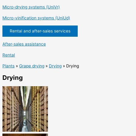
Micro-drying systems (UniVr)
Micro-vinification systems (UniUd)
Rental and after-sales services
After-sales assistance
Rental
Plants
»
Grape drying
»
Drying
»
Drying
Drying