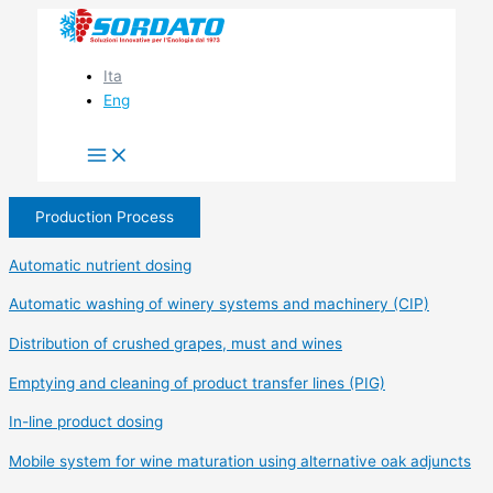
Skip
to
content
Ita
Eng
Production Process
Automatic nutrient dosing
Automatic washing of winery systems and machinery (CIP)
Distribution of crushed grapes, must and wines
Emptying and cleaning of product transfer lines (PIG)
In-line product dosing
Mobile system for wine maturation using alternative oak adjuncts