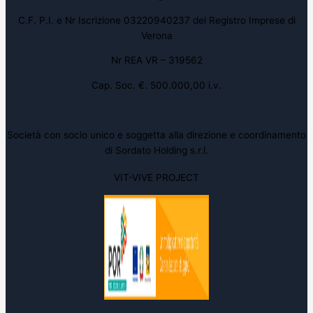
C.F. P.I. e Nr Iscrizione 03220940237 del Registro Imprese di
Verona
Nr REA VR – 319562
Cap. Soc. €. 500.000,00 i.v.
Società con socio unico e soggetta alla direzione e coordinamento
di Sordato Holding s.r.l.
VIT-VIVE PROJECT