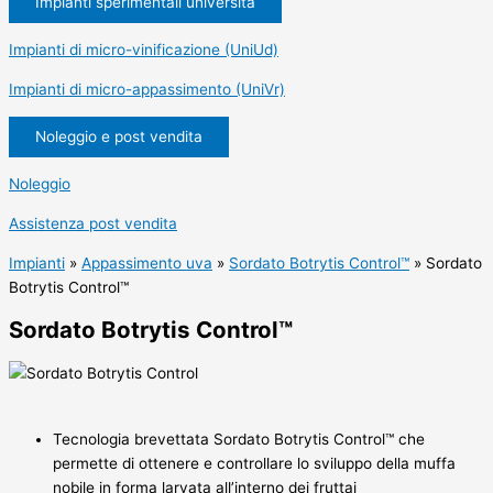
Impianti sperimentali università
Impianti di micro-vinificazione (UniUd)
Impianti di micro-appassimento (UniVr)
Noleggio e post vendita
Noleggio
Assistenza post vendita
Impianti
»
Appassimento uva
»
Sordato Botrytis Control™
»
Sordato
Botrytis Control™
Sordato Botrytis Control™
Tecnologia brevettata Sordato Botrytis Control™ che
permette di ottenere e controllare lo sviluppo della muffa
nobile in forma larvata all’interno dei fruttai