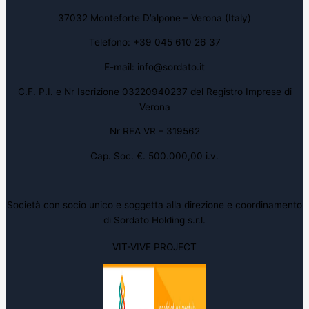
37032 Monteforte D’alpone – Verona (Italy)
Telefono: +39 045 610 26 37
E-mail: info@sordato.it
C.F. P.I. e Nr Iscrizione 03220940237 del Registro Imprese di
Verona
Nr REA VR – 319562
Cap. Soc. €. 500.000,00 i.v.
Società con socio unico e soggetta alla direzione e coordinamento
di Sordato Holding s.r.l.
VIT-VIVE PROJECT