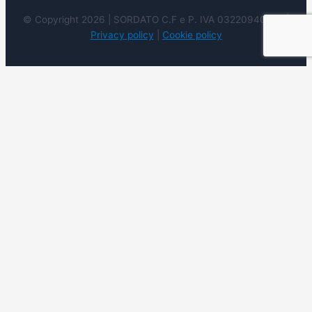
© Copyright 2026 | SORDATO C.F e P. IVA 03220940237 |
Privacy policy
|
Cookie policy
Utilizziamo i cookie sul nostro sito Web per offrirti
l'esperienza più pertinente ricordando le tue preferenze e
ripetendo le visite. Cliccando su "Accetta", acconsenti
all'uso di tutti i cookie. Tuttavia è possibile visitare le
Impostazioni dei cookie per fornire un consenso
controllato.
Accetto
Cookie settings
Rifiuto
Leggi
di più
Chiudi