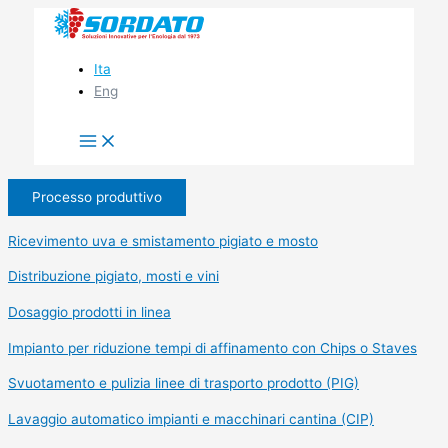
Vai
al
contenuto
Ita
Eng
Processo produttivo
Ricevimento uva e smistamento pigiato e mosto
Distribuzione pigiato, mosti e vini
Dosaggio prodotti in linea
Impianto per riduzione tempi di affinamento con Chips o Staves
Svuotamento e pulizia linee di trasporto prodotto (PIG)
Lavaggio automatico impianti e macchinari cantina (CIP)