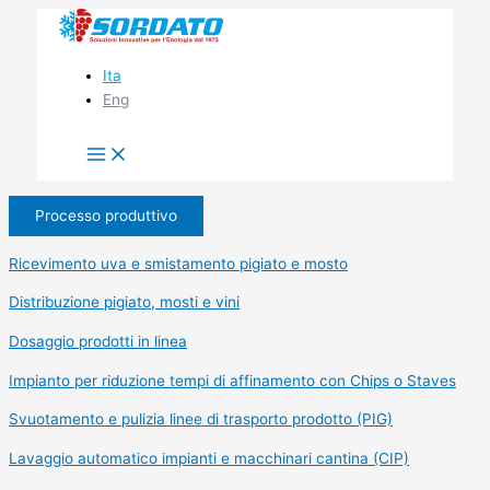
Vai
al
contenuto
Ita
Eng
Processo produttivo
Ricevimento uva e smistamento pigiato e mosto
Distribuzione pigiato, mosti e vini
Dosaggio prodotti in linea
Impianto per riduzione tempi di affinamento con Chips o Staves
Svuotamento e pulizia linee di trasporto prodotto (PIG)
Lavaggio automatico impianti e macchinari cantina (CIP)