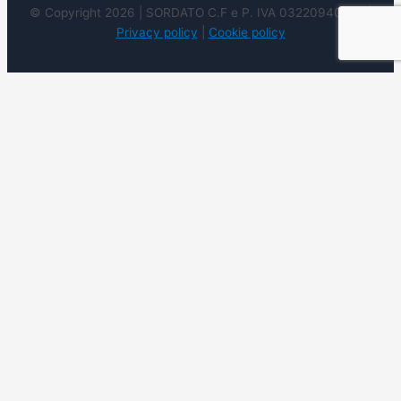
© Copyright 2026 | SORDATO C.F e P. IVA 03220940237 |
Privacy policy
|
Cookie policy
Utilizziamo i cookie sul nostro sito Web per offrirti
l'esperienza più pertinente ricordando le tue preferenze e
ripetendo le visite. Cliccando su "Accetta", acconsenti
all'uso di tutti i cookie. Tuttavia è possibile visitare le
Impostazioni dei cookie per fornire un consenso
controllato.
Accetto
Cookie settings
Rifiuto
Leggi
di più
Chiudi
Panoramica sui cookie