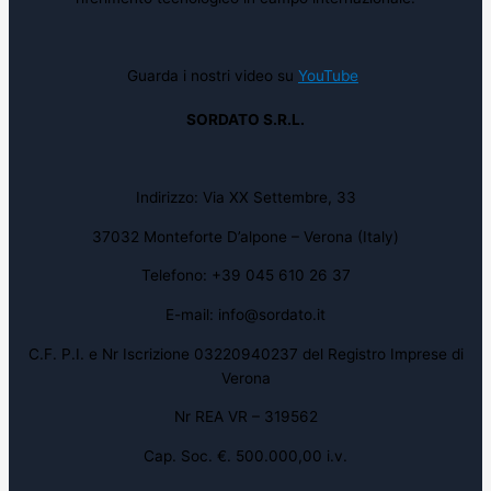
Guarda i nostri video su
YouTube
SORDATO S.R.L.
Indirizzo: Via XX Settembre, 33
37032 Monteforte D’alpone – Verona (Italy)
Telefono: +39 045 610 26 37
E-mail: info@sordato.it
C.F. P.I. e Nr Iscrizione 03220940237 del Registro Imprese di
Verona
Nr REA VR – 319562
Cap. Soc. €. 500.000,00 i.v.