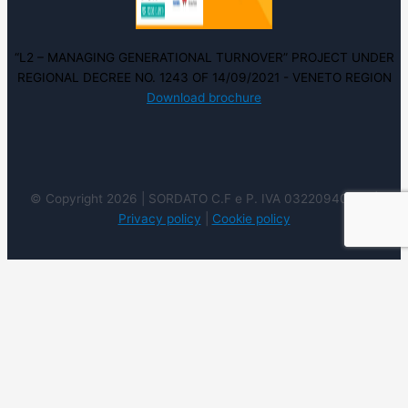
“L2 – MANAGING GENERATIONAL TURNOVER” PROJECT UNDER
REGIONAL DECREE NO. 1243 OF 14/09/2021 - VENETO REGION
Download brochure
© Copyright 2026 | SORDATO C.F e P. IVA 03220940237 |
Privacy policy
|
Cookie policy
Utilizziamo i cookie sul nostro sito Web per offrirti
l'esperienza più pertinente ricordando le tue preferenze e
ripetendo le visite. Cliccando su "Accetta", acconsenti
all'uso di tutti i cookie. Tuttavia è possibile visitare le
Impostazioni dei cookie per fornire un consenso