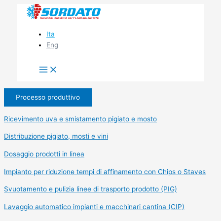
Vai
al
contenuto
Ita
Eng
Processo produttivo
Ricevimento uva e smistamento pigiato e mosto
Distribuzione pigiato, mosti e vini
Dosaggio prodotti in linea
Impianto per riduzione tempi di affinamento con Chips o Staves
Svuotamento e pulizia linee di trasporto prodotto (PIG)
Lavaggio automatico impianti e macchinari cantina (CIP)