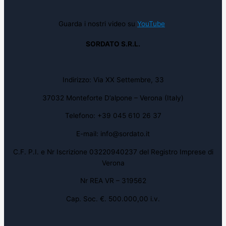
Guarda i nostri video su
YouTube
SORDATO S.R.L.
Indirizzo: Via XX Settembre, 33
37032 Monteforte D’alpone – Verona (Italy)
Telefono: +39 045 610 26 37
E-mail: info@sordato.it
C.F. P.I. e Nr Iscrizione 03220940237 del Registro Imprese di
Verona
Nr REA VR – 319562
Cap. Soc. €. 500.000,00 i.v.