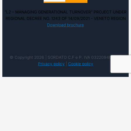
“L2 – MANAGING GENERATIONAL TURNOVER” PROJECT UNDER
REGIONAL DECREE NO. 1243 OF 14/09/2021 - VENETO REGION
Download brochure
© Copyright 2026 | SORDATO C.F e P. IVA 03220940237 |
Privacy policy
|
Cookie policy
Utilizziamo i cookie sul nostro sito Web per offrirti
l'esperienza più pertinente ricordando le tue preferenze e
ripetendo le visite. Cliccando su "Accetta", acconsenti
all'uso di tutti i cookie. Tuttavia è possibile visitare le
Impostazioni dei cookie per fornire un consenso
controllato.