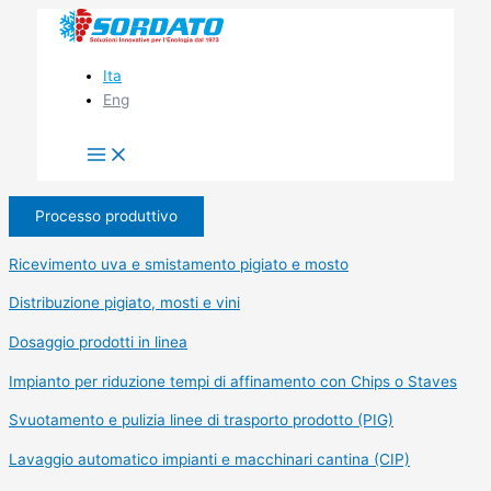
Vai
al
contenuto
Ita
Eng
Processo produttivo
Ricevimento uva e smistamento pigiato e mosto
Distribuzione pigiato, mosti e vini
Dosaggio prodotti in linea
Impianto per riduzione tempi di affinamento con Chips o Staves
Svuotamento e pulizia linee di trasporto prodotto (PIG)
Lavaggio automatico impianti e macchinari cantina (CIP)