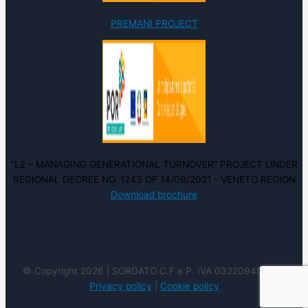
PREMANI PROJECT
“L2 – MANAGING GENERATIONAL TURNOVER” PROJECT UNDER
REGIONAL DECREE NO. 1243 OF 14/09/2021 - VENETO REGION
Download brochure
© Copyright 2026 | SORDATO C.F e P. IVA 03220940237 |
Privacy policy
|
Cookie policy