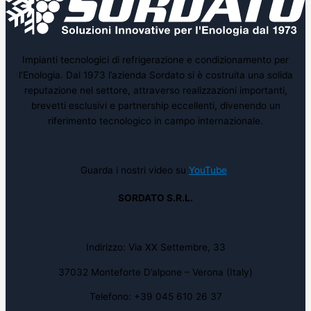
Impianti tecnologici di refrigerazione e condizionamento per
l’Enologia. Dal 1973 l’azienda Sordato si è costruita una solida
reputazione nel settore, attraverso realizzazioni importanti,
brevetti esclusivi e partnership eccellenti, divenendo un
riferimento tecnologico in campo internazionale.
Guarda i nostri video su
YouTube
SORDATO S.R.L.
Indirizzo: Via XX Settembre, 33
37032 Monteforte D’alpone – Verona (Italy)
Telefono: +39 045 610 26 37