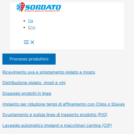
Vai
al
contenuto
Ita
Eng
Processo produttivo
Ricevimento uva e smistamento pigiato e mosto
Distribuzione pigiato, mosti e vini
Dosaggio prodotti in linea
Impianto per riduzione tempi di affinamento con Chips o Staves
Svuotamento e pulizia linee di trasporto prodotto (PIG)
Lavaggio automatico impianti e macchinari cantina (CIP)