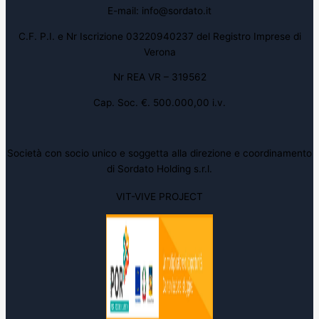
E-mail: info@sordato.it
C.F. P.I. e Nr Iscrizione 03220940237 del Registro Imprese di
Verona
Nr REA VR – 319562
Cap. Soc. €. 500.000,00 i.v.
Società con socio unico e soggetta alla direzione e coordinamento
di Sordato Holding s.r.l.
VIT-VIVE PROJECT