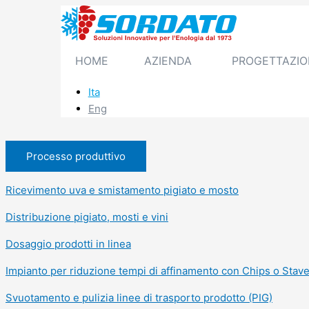
Vai
al
contenuto
HOME
AZIENDA
PROGETTAZIO
Ita
Eng
Processo produttivo
Ricevimento uva e smistamento pigiato e mosto
Distribuzione pigiato, mosti e vini
Dosaggio prodotti in linea
Impianto per riduzione tempi di affinamento con Chips o Stav
Svuotamento e pulizia linee di trasporto prodotto (PIG)