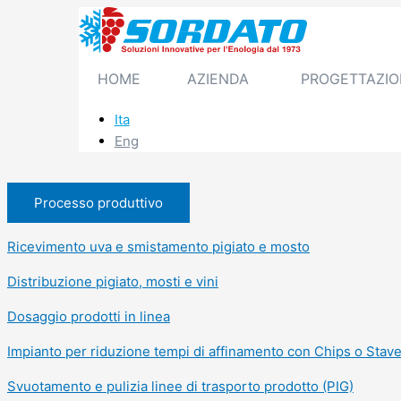
Vai
al
contenuto
HOME
AZIENDA
PROGETTAZIO
Ita
Eng
Processo produttivo
Ricevimento uva e smistamento pigiato e mosto
Distribuzione pigiato, mosti e vini
Dosaggio prodotti in linea
Impianto per riduzione tempi di affinamento con Chips o Stav
Svuotamento e pulizia linee di trasporto prodotto (PIG)