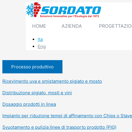
Vai
al
contenuto
HOME
AZIENDA
PROGETTAZIO
Ita
Eng
Processo produttivo
Ricevimento uva e smistamento pigiato e mosto
Distribuzione pigiato, mosti e vini
Dosaggio prodotti in linea
Impianto per riduzione tempi di affinamento con Chips o Stav
Svuotamento e pulizia linee di trasporto prodotto (PIG)