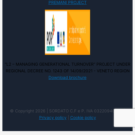
PREMANI PROJECT
“L2 – MANAGING GENERATIONAL TURNOVER” PROJECT UNDER
REGIONAL DECREE NO. 1243 OF 14/09/2021 - VENETO REGION
Download brochure
© Copyright 2026 | SORDATO C.F e P. IVA 03220940237 |
Privacy policy
|
Cookie policy