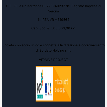
C.F. P.I. e Nr Iscrizione 03220940237 del Registro Imprese di
Verona
Nr REA VR – 319562
Cap. Soc. €. 500.000,00 i.v.
Società con socio unico e soggetta alla direzione e coordinamento
di Sordato Holding s.r.l.
VIT-VIVE PROJECT