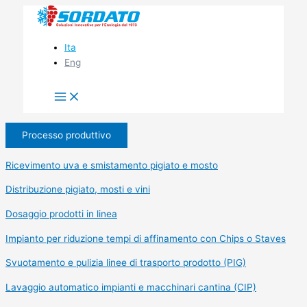
Vai
al
contenuto
Ita
Eng
Processo produttivo
Ricevimento uva e smistamento pigiato e mosto
Distribuzione pigiato, mosti e vini
Dosaggio prodotti in linea
Impianto per riduzione tempi di affinamento con Chips o Staves
Svuotamento e pulizia linee di trasporto prodotto (PIG)
Lavaggio automatico impianti e macchinari cantina (CIP)