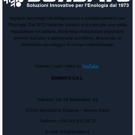
Impianti tecnologici di refrigerazione e condizionamento per
l’Enologia. Dal 1973 l’azienda Sordato si è costruita una solida
reputazione nel settore, attraverso realizzazioni importanti,
brevetti esclusivi e partnership eccellenti, divenendo un
riferimento tecnologico in campo internazionale.
Guarda i nostri video su
YouTube
SORDATO S.R.L.
Indirizzo: Via XX Settembre, 33
37032 Monteforte D’alpone – Verona (Italy)
Telefono: +39 045 610 26 37
E-mail: info@sordato.it