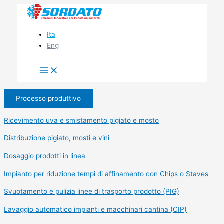
Vai
al
contenuto
Ita
Eng
Processo produttivo
Ricevimento uva e smistamento pigiato e mosto
Distribuzione pigiato, mosti e vini
Dosaggio prodotti in linea
Impianto per riduzione tempi di affinamento con Chips o Staves
Svuotamento e pulizia linee di trasporto prodotto (PIG)
Lavaggio automatico impianti e macchinari cantina (CIP)