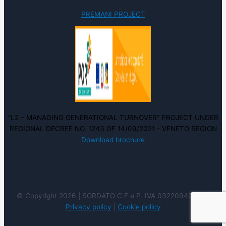
PREMANI PROJECT
“L2 – MANAGING GENERATIONAL TURNOVER” PROJECT UNDER
REGIONAL DECREE NO. 1243 OF 14/09/2021 - VENETO REGION
Download brochure
© Copyright 2026 | SORDATO C.F e P. IVA 03220940237 |
Privacy policy
|
Cookie policy