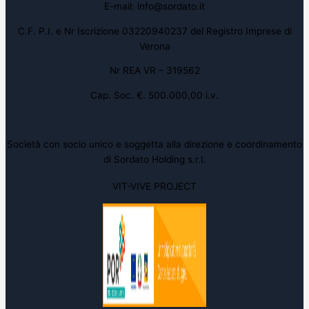
E-mail: info@sordato.it
C.F. P.I. e Nr Iscrizione 03220940237 del Registro Imprese di
Verona
Nr REA VR – 319562
Cap. Soc. €. 500.000,00 i.v.
Società con socio unico e soggetta alla direzione e coordinamento
di Sordato Holding s.r.l.
VIT-VIVE PROJECT